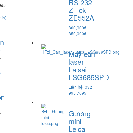
RS 232
095
Z-Tek
ZE552A
800,000đ
850,000đ
òn
)
Máy cân
laser
đ
Laisai
LSG686SPD
Liên hệ: 032
995 7095
òn
Gương
đ
mini
Leica