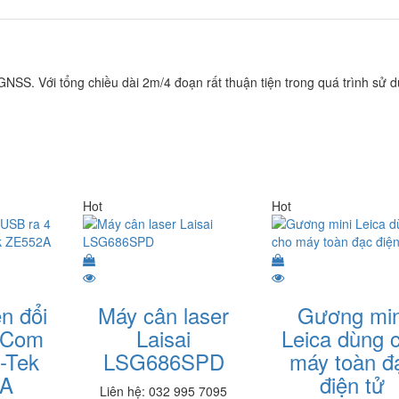
SS. Với tổng chiều dài 2m/4 đoạn rất thuận tiện trong quá trình sử d
Hot
Hot
n đổi
Máy cân laser
Gương min
 Com
Laisai
Leica dùng 
-Tek
LSG686SPD
máy toàn đ
2A
điện tử
Liên hệ: 032 995 7095