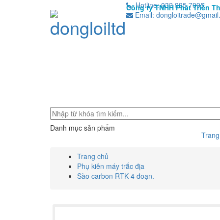
Hotline: 032 995 7095
Công ty TNHH Phát Triển T
Email: dongloitrade@gmail
Danh mục sản phẩm
Trang
Trang chủ
Phụ kiên máy trắc địa
Sào carbon RTK 4 đoạn.