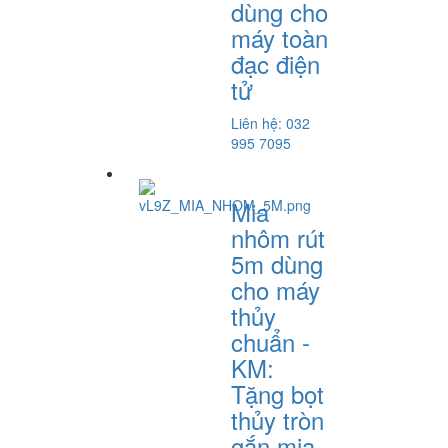
dùng cho
máy toàn
đạc điện
tử
Liên hệ: 032
995 7095
Mia
nhôm rút
5m dùng
cho máy
thủy
chuẩn -
KM:
Tặng bọt
thủy tròn
gắn mia