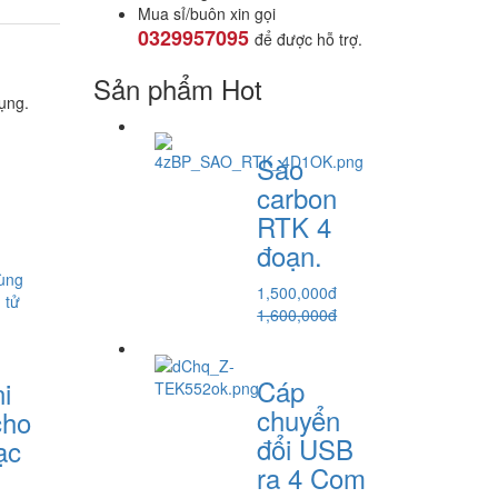
Mua sỉ/buôn xin gọi
0329957095
để được hỗ trợ.
Sản phẩm Hot
ụng.
Sào
carbon
RTK 4
đoạn.
1,500,000đ
1,600,000đ
Cáp
i
chuyển
cho
đổi USB
ạc
ra 4 Com