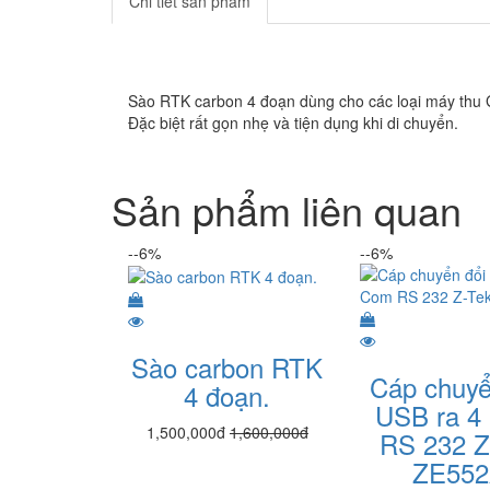
Chi tiết sản phẩm
Sào RTK carbon 4 đoạn dùng cho các loại máy thu GN
Đặc biệt rất gọn nhẹ và tiện dụng khi di chuyển.
Sản phẩm liên quan
--6%
--6%
Sào carbon RTK
Cáp chuyể
4 đoạn.
USB ra 4
1,500,000đ
1,600,000đ
RS 232 Z
ZE55