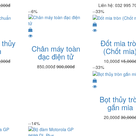
,000đ
Liên hệ: 032 995 7
--6%
--33%
 thủy
Đốt mia tr
Chân máy toàn
n
(Chốt mia
đạc điện tử
,000đ
10,000đ
15,000
850,000đ
900,000đ
--33%
Bọt thủy tr
gắn mia
20,000đ
30,000
--14%