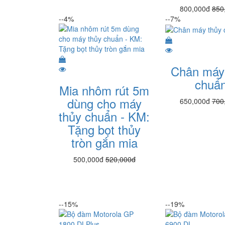
800,000đ
850
--4%
--7%
Chân máy
chuẩ
Mia nhôm rút 5m
dùng cho máy
650,000đ
700
thủy chuẩn - KM:
Tặng bọt thủy
tròn gắn mia
500,000đ
520,000đ
--15%
--19%