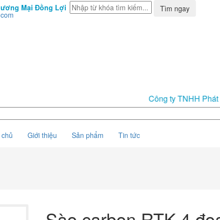
hương Mại Đồng Lợi
Tìm ngay
.com
Công ty TNHH Phát Triển T
 chủ
Giới thiệu
Sản phẩm
Tin tức
Sào carbon RTK 4 đo