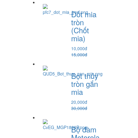
Đốt mia
tròn
(Chốt
mia)
10,000đ
15,000đ
Bọt thủy
tròn gắn
mia
20,000đ
30,000đ
Bộ đàm
Motorola