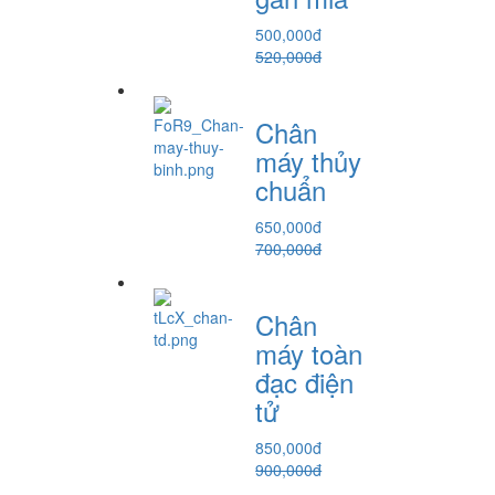
500,000đ
520,000đ
Chân
máy thủy
chuẩn
650,000đ
700,000đ
Chân
máy toàn
đạc điện
tử
850,000đ
900,000đ