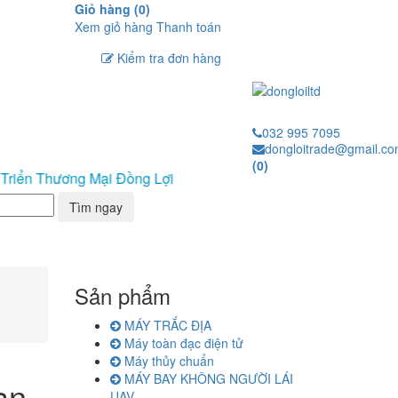
Giỏ hàng (
0
)
Xem giỏ hàng
Thanh toán
Kiểm tra đơn hàng
032 995 7095
dongloitrade@gmail.c
(
0
)
hương Mại Đồng Lợi
Tìm ngay
Sản phẩm
MÁY TRẮC ĐỊA
Máy toàn đạc điện tử
Máy thủy chuẩn
MÁY BAY KHÔNG NGƯỜI LÁI
ạn.
UAV