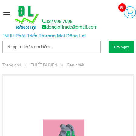
(
0
)
Toggle
navigation
032 995 7095
dongloitrade@gmail.com
NHH Phát Triển Thương Mại Đồng Lợi
Tìm ngay
Trang chủ
THIẾT BỊ ĐIỆN
Can nhiệt