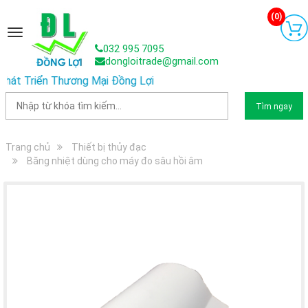
(
0
)
Toggle
navigation
032 995 7095
dongloitrade@gmail.com
riển Thương Mại Đồng Lợi
Tìm ngay
Trang chủ
Thiết bị thủy đạc
Băng nhiệt dùng cho máy đo sâu hồi âm