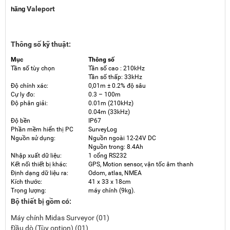
Valeport
hãng
Thông số kỹ thuật:
Mục
Thông số
Tần số tùy chọn
Tần số cao : 210kHz
Tần số thấp: 33kHz
Độ chính xác:
0,01m ± 0.2% độ sâu
Cự ly đo:
0.3 – 100m
Độ phân giải:
0.01m (210kHz)
0.04m (33kHz)
Độ bền
IP67
Phần mềm hiển thị PC
SurveyLog
Nguồn sử dụng:
Nguồn ngoài 12-24V DC
Nguồn trong: 8.4Ah
Nhập xuất dữ liệu:
1 cổng RS232
Kết nối thiết bị khác:
GPS, Motion sensor, vận tốc âm thanh
Định dạng dữ liệu ra:
Odom, atlas, NMEA
Kích thước:
41 x 33 x 18cm
Trọng lượng:
máy chính (9kg).
Bộ thiết bị gồm có:
Máy chính Midas Surveyor (01)
Đầu dò (Tùy option) (01)