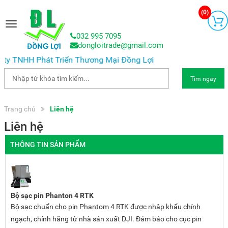
(
0
)
Toggle
navigation
032 995 7095
dongloitrade@gmail.com
ty TNHH Phát Triển Thương Mại Đồng Lợi
Tìm ngay
Trang chủ
Liên hệ
Liên hệ
THÔNG TIN SẢN PHẨM
Bộ sạc pin Phanton 4 RTK
Bộ sạc chuẩn cho pin Phantom 4 RTK được nhập khẩu chính
ngạch, chính hãng từ nhà sản xuất DJI. Đảm bảo cho cục pin