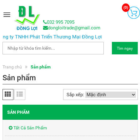
(
0
)
Toggle
navigation
032 995 7095
dongloitrade@gmail.com
ng ty TNHH Phát Triển Thương Mại Đồng Lợi
Tìm ngay
Trang chủ
Sản phẩm
Sản phẩm
Sắp xếp:
SẢN PHẨM
Tất Cả Sản Phẩm