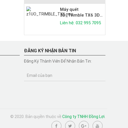
Máy quét
3D_Trimble TX6 3D
Laser Scanner
Liên hệ: 032 995 7095
ĐĂNG KÝ NHẬN BẢN TIN
Đăng Ký Thành Viên Để Nhận Bản Tin:
Email của bạn
© 2020. Bản quyền thuộc về
Công ty TNHH Đồng Lợi
.