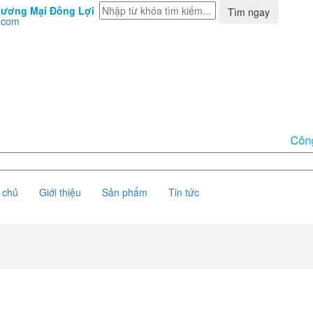
hương Mại Đồng Lợi
Tìm ngay
.com
Công 
 chủ
Giới thiệu
Sản phẩm
Tin tức