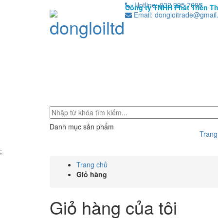
Hotline: 032 995 7095
Công ty TNHH Phát Triển T
Email: dongloitrade@gmail
Danh mục sản phẩm
Trang
;
Trang chủ
Giỏ hàng
Giỏ hàng của tôi